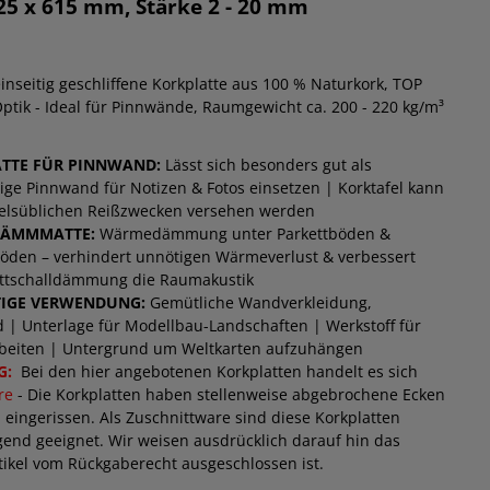
25 x 615 mm, Stärke 2 - 20 mm
inseitig geschliffene Korkplatte aus 100 % Naturkork, TOP
ptik - Ideal für Pinnwände, Raumgewicht ca. 200 - 220 kg/m³
TTE FÜR PINNWAND:
Lässt sich besonders gut als
ge Pinnwand für Notizen & Fotos einsetzen | Korktafel kann
elsüblichen Reißzwecken versehen werden
DÄMMMATTE:
Wärmedämmung unter Parkettböden &
öden – verhindert unnötigen Wärmeverlust & verbessert
ittschalldämmung die Raumakustik
TIGE VERWENDUNG:
Gemütliche Wandverkleidung,
 | Unterlage für Modellbau-Landschaften | Werkstoff für
rbeiten | Untergrund um Weltkarten aufzuhängen
G:
Bei den hier angebotenen Korkplatten handelt es sich
re
- Die Korkplatten haben stellenweise abgebrochene Ecken
 eingerissen. Als Zuschnittware sind diese Korkplatten
end geeignet. Wir weisen ausdrücklich darauf hin das
tikel vom Rückgaberecht ausgeschlossen ist.