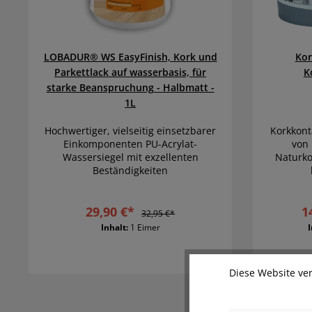
LOBADUR® WS EasyFinish, Kork und
Kor
Parkettlack auf wasserbasis, für
K
starke Beanspruchung - Halbmatt -
1L
Hochwertiger, vielseitig einsetzbarer
Korkkont
Einkomponenten PU-Acrylat-
von
Wassersiegel mit exzellenten
Naturko
Beständigkeiten
29,90 €*
1
32,95 €*
Inhalt:
1 Eimer
Diese Website ver