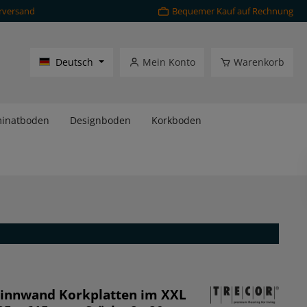
rversand
Bequemer Kauf auf Rechnung
Deutsch
Mein Konto
Warenkorb
inatboden
Designboden
Korkboden
innwand Korkplatten im XXL