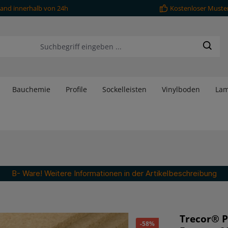
and innerhalb von 24h
Kostenloser Muste
Bauchemie
Profile
Sockelleisten
Vinylboden
Lam
B- Ware! Weitere Informationen in der Artikelbeschreibung
Trecor® P
-58%