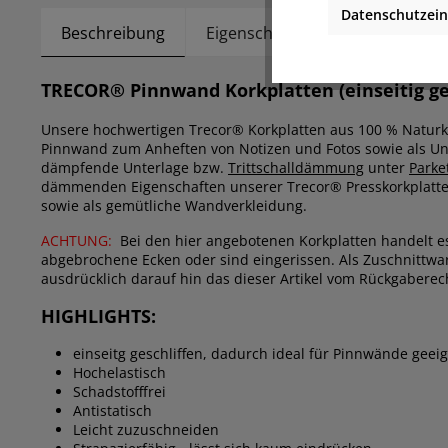
Datenschutzein
Beschreibung
Eigenschaften
Bewertunge
TRECOR® Pinnwand Korkplatten (einseitig ge
Unsere hochwertigen Trecor® Korkplatten aus 100 % Naturk
Pinnwand zum Anheften von Notizen und Fotos sowie als Un
dämpfende Unterlage bzw.
Trittschalldämmung
unter
Parke
dämmenden Eigenschaften unserer Trecor® Presskorkplatten
sowie als gemütliche Wandverkleidung.
ACHTUNG:
Bei den hier angebotenen Korkplatten handelt e
abgebrochene Ecken oder sind eingerissen. Als Zuschnittwar
ausdrücklich darauf hin das dieser Artikel vom Rückgaberec
HIGHLIGHTS:
einseitg geschliffen, dadurch ideal für Pinnwände geei
Hochelastisch
Schadstofffrei
Antistatisch
Leicht zuzuschneiden