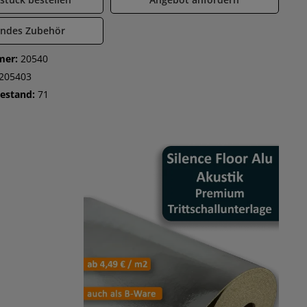
endes Zubehör
mer:
20540
205403
Bestand:
71