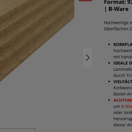
Format: 9
| B-Ware
Hochwertige e
Oberflächen O
KORKPLA
hochwerti
mit hand
IDEALE 
Laminatb
durch Tr
VIELFÄL
Korkwand
Bastel-A
ACHTUN
um
B-Wa
oder sind
hervorrag
dieser Ar