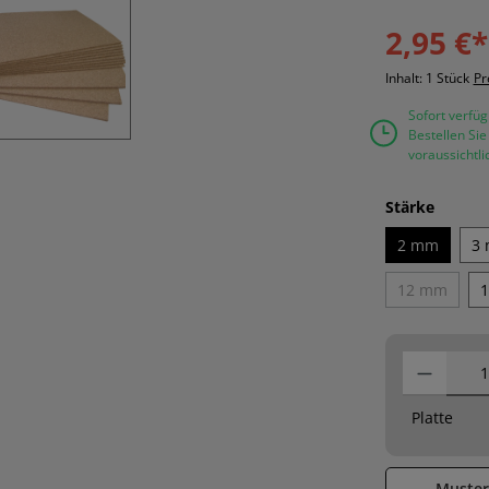
2,95 €*
Inhalt:
1 Stück
Pr
Sofort verfüg
Bestellen Si
voraussichtl
auswä
Stärke
2 mm
3
12 mm
(Diese Opti
Platte
Muster