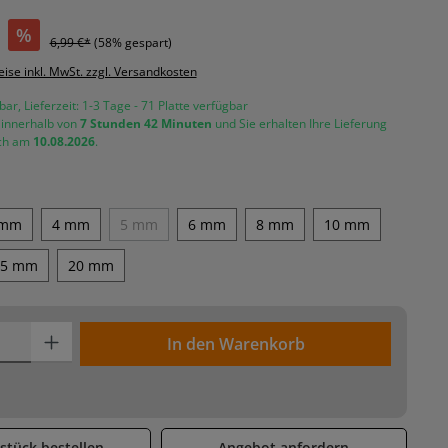
%
6,99 €*
(58% gespart)
eise inkl. MwSt. zzgl. Versandkosten
bar, Lieferzeit: 1-3 Tage - 71 Platte verfügbar
e innerhalb von
7 Stunden
42 Minuten
und Sie erhalten Ihre Lieferung
ich am
10.08.2026
.
hlen
 mm
4 mm
5 mm
6 mm
8 mm
10 mm
(Diese Option ist zurzeit nicht verfügbar.)
15 mm
20 mm
on ist zurzeit nicht verfügbar.)
Produkt Anzahl: Gib den gewünschten Wert ein oder benutze die Sch
In den Warenkorb
stück bestellen
Angebot anfordern