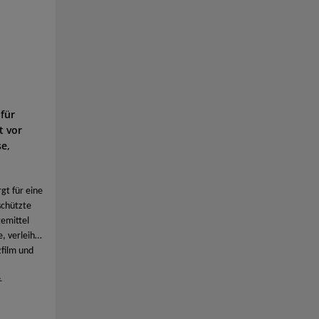
für
t vor
e,
gt für eine
schützte
emittel
, verleiht
zfilm und
 optisch
*
atte und
den.