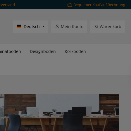
rversand
Bequemer Kauf auf Rechnung
Deutsch
Mein Konto
Warenkorb
inatboden
Designboden
Korkboden