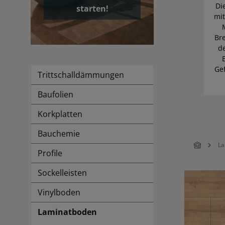
Di
starten!
mit
Bre
d
Ge
Trittschalldämmungen
Baufolien
Korkplatten
Bauchemie
La
Profile
Sockelleisten
Vinylboden
Laminatboden