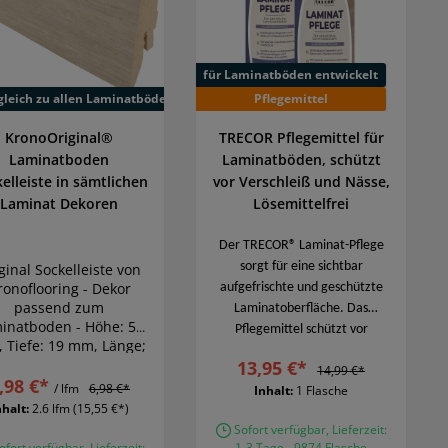
für Laminatböden entwickelt
gleich zu allen Laminatböden
Pflegemittel
KronoOriginal®
TRECOR Pflegemittel für
Laminatboden
Laminatböden, schützt
elleiste in sämtlichen
vor Verschleiß und Nässe,
Laminat Dekoren
Lösemittelfrei
Der TRECOR® Laminat-Pflege
sorgt für eine sichtbar
ginal Sockelleiste von
ronoflooring - Dekor
aufgefrischte und geschützte
passend zum
Laminatoberfläche. Das
inatboden - Höhe: 58
Pflegemittel schützt vor
 Tiefe: 19 mm, Länge;
Verschleiß und Nässe, verleiht
260 cm, MDF-Kern
13,95 €*
14,99 €*
einen strapazierfähigen
,98 €*
Folienummantelt
/ lfm
6,98 €*
Inhalt:
1 Flasche
Schutzfilm und kann leichte
nhalt:
2.6 lfm
(15,55 €*)
Gebrauchsspuren optisch
Sofort verfügbar, Lieferzeit:
ausgleichen. Geeignet für
fort verfügbar, Lieferzeit:
1-3 Tage - 9874 Flasche