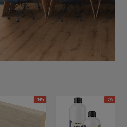
-14%
-7%