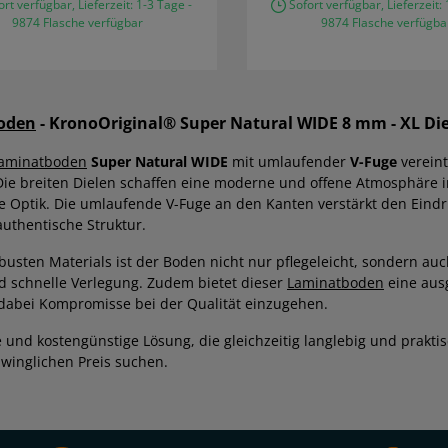
rt verfügbar, Lieferzeit: 1-3 Tage -
Sofort verfügbar, Lieferzeit: 
9874 Flasche verfügbar
9874 Flasche verfügba
oden
- KronoOriginal® Super Natural WIDE 8 mm - XL Di
aminatboden
Super Natural WIDE
mit umlaufender
V-Fuge
vereint
 Die breiten Dielen schaffen eine moderne und offene Atmosphäre 
 Optik. Die umlaufende V-Fuge an den Kanten verstärkt den Eind
authentische Struktur.
busten Materials ist der Boden nicht nur pflegeleicht, sondern auc
d schnelle Verlegung. Zudem bietet dieser
Laminatboden
eine aus
 dabei Kompromisse bei der Qualität einzugehen.
le und kostengünstige Lösung, die gleichzeitig langlebig und praktis
winglichen Preis suchen.