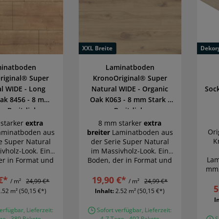
XXL Breite
Dekor
inatboden
Laminatboden
riginal® Super
KronoOriginal® Super
l WIDE - Long
Natural WIDE - Organic
Sock
Oak 8456 - 8 mm
Oak K063 - 8 mm Stark -
 - Breitdiele
Breitdiele
starker
extra
8 mm starker
extra
Ori
minatboden aus
breiter
Laminatboden aus
K
e Super Natural
der Serie Super Natural
vholz-Look. Ein
im Massivholz-Look. Ein
Lam
er in Format und
Boden, der in Format und
mm,
 einer echten
Optik einer echten
€*
ele sehr nahe
19,90 €*
Holzdiele sehr nahe
/ m²
24,99 €*
/ m²
24,99 €*
5
kommt.
kommt.
2.52 m²
(50,15 €*)
Inhalt:
2.52 m²
(50,15 €*)
I
erfügbar, Lieferzeit:
Sofort verfügbar, Lieferzeit:
ge - 389 Pakete
4-7 Tage - 402 Pakete
So