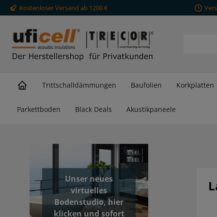
Kostenloser Versand ab 1200 €
Vers
springen
Zur Hauptnavigation springen
Trittschalldämmungen
Baufolien
Korkplatten
Parkettboden
Black Deals
Akustikpaneele
Unser neues
L
virtuelles
Bodenstudio, hier
klicken und sofort