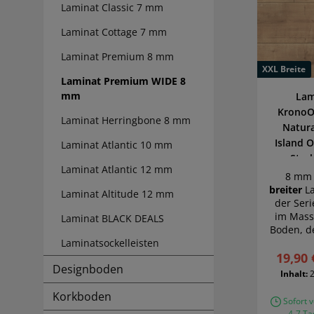
Laminat Classic 7 mm
Laminat Cottage 7 mm
Laminat Premium 8 mm
XXL Breite
Laminat Premium WIDE 8
mm
Lam
KronoO
Laminat Herringbone 8 mm
Natura
Island 
Laminat Atlantic 10 mm
Stark
Laminat Atlantic 12 mm
8 mm 
breiter
La
Laminat Altitude 12 mm
der Seri
im Massi
Laminat BLACK DEALS
Boden, d
Laminatsockelleisten
Optik
19,90 
Holzdi
Designboden
Inhalt:
Korkboden
Sofort v
4-7 Ta