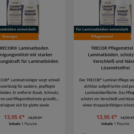
natböden entwickelt
für Laminatböden entwickelt
Reiniger
Pflegemittel
TRECOR® Laminatboden
TRECOR Pflegemittel 
inigungsmittel mit starker
Laminatböden, schütz
gungskraft für Laminatböden
Verschleiß und Näss
Lösemittelfrei
COR® Laminatreiniger sorgt schnell
Der TRECOR® Laminat-Pflege sor
uverlässig für saubere, gepflegte
sichtbar aufgefrischte und ge
fernt Staub, Schmutz,
Laminatoberfläche. Das Pfleg
en und Pflegemittelreste gründlich
schützt vor Verschleiß und Nässe
d eignet sich für glatte sowie
einen strapazierfähigen Schut
turierte Oberflächen. Ideal für die
kann leichte Gebrauchsspuren
13,95 €*
13,95 €*
14,99 €*
14,99 €
egelmäßige Reinigung und zur
ausgleichen. Geeignet für gl
Inhalt:
1 Flasche
Inhalt:
1 Flasche
Vorbereitung vor weiteren
strukturierte Laminatbö
Pflegebehandlungen.