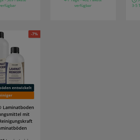
verfügbar
verfügbar
3-5 
-7%
böden entwickelt
einiger
 Laminatboden
ungsmittel mit
Reinigungskraft
Laminatböden