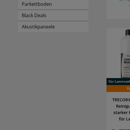
Parkettboden
Black Deals
Akustikpaneele
für Laminat
R
TRECOR®
Reinig
starker 
für 