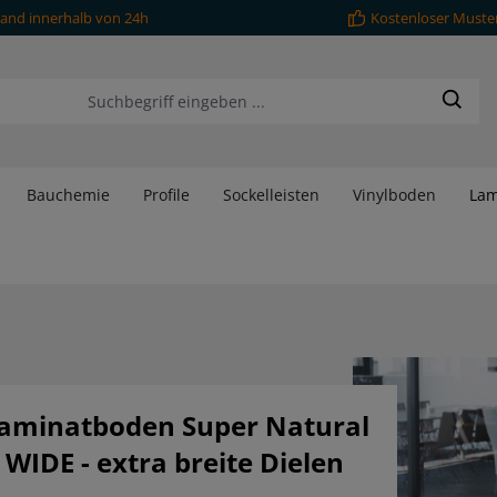
and innerhalb von 24h
Kostenloser Muste
Bauchemie
Profile
Sockelleisten
Vinylboden
Lam
aminatboden Super Natural
WIDE - extra breite Dielen