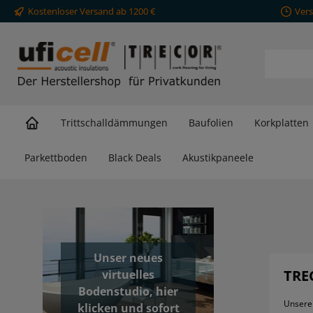
Kostenloser Versand ab 1200 €
Vers
springen
Zur Hauptnavigation springen
Trittschalldämmungen
Baufolien
Korkplatten
Parkettboden
Black Deals
Akustikpaneele
Unser neues
TRE
virtuelles
Bodenstudio, hier
Unsere 
klicken und sofort