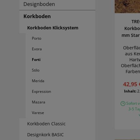
Designboden
Korkboden
TRE
Korkboden Klicksystem
Korkbo
mm Stark
Porto
Oberflä
Evora
aus Ke
Hart
Forti
Oberfläc
Stilo
Farben 
Trau
Merida
42,95 
Wi
Inhalt:
2
Expression
Mazara
Sofort v
3-5 Ta
Varese
Korkboden Classic
Designkork BASIC