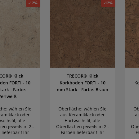
-12%
-12%
COR® Klick
TRECOR® Klick
den FORTI - 10
Korkboden FORTI - 10
K
ark - Farbe:
mm Stark - Farbe: Braun
Perlweiß
che: wählen Sie
Oberfläche: wählen Sie
Ob
ramiklack oder
aus Keramiklack oder
a
wachsöl, alle
Hartwachsöl, alle
hen jeweils in 22
Oberflächen jeweils in 22
Obe
lieferbar ! Ihr
Farben lieferbar ! Ihr
F
mboden wird
Traumboden wird