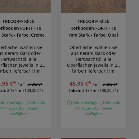
TRECOR® Klick
TRECOR® Klick
orkboden FORTI - 10
Korkboden FORTI - 10
Stark - Farbe: Creme
mm Stark - Farbe: Opal
erfläche: wählen Sie
Oberfläche: wählen Sie
us Keramiklack oder
aus Keramiklack oder
Hartwachsöl, alle
Hartwachsöl, alle
rflächen jeweils in 22
Oberflächen jeweils in 22
arben lieferbar ! Ihr
Farben lieferbar ! Ihr
Traumboden wird
Traumboden wird
,95 €*
Wirklichkeit
45,95 €*
Wirklichkeit
/ m²
51,93 €*
/ m²
51,93 €*
alt:
2.184 m²
(100,35 €*)
Inhalt:
2.184 m²
(100,35 €*)
fort verfügbar, Lieferzeit:
Sofort verfügbar, Lieferzeit:
4-7 Tage - 300 Pakete
4-7 Tage - 300 Pakete
verfügbar
verfügbar