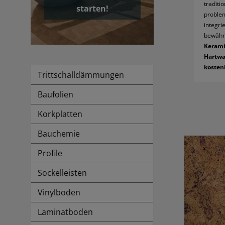
traditi
starten!
problem
integri
bewährt
Kerami
Hartwa
kosten
Trittschalldämmungen
Baufolien
Korkplatten
Bauchemie
Profile
Sockelleisten
Vinylboden
Laminatboden