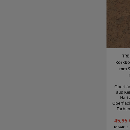
TRE
Korkbo
mm St
Oberflä
aus Ke
Hart
Oberfläc
Farben 
Trau
45,95 
Wi
Inhalt:
2