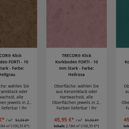
COR® Klick
TRECOR® Klick
den FORTI - 10
Korkboden FORTI - 10
K
ark - Farbe:
mm Stark - Farbe:
Hellgrau
Hellrosa
che: wählen Sie
Oberfläche: wählen Sie
Ob
ramiklack oder
aus Keramiklack oder
a
wachsöl, alle
Hartwachsöl, alle
hen jeweils in 22
Oberflächen jeweils in 22
Obe
lieferbar ! Ihr
Farben lieferbar ! Ihr
F
mboden wird
Traumboden wird
€*
rklichkeit
45,95 €*
Wirklichkeit
45
/ m²
51,93 €*
/ m²
51,93 €*
.184 m²
(100,35 €*)
Inhalt:
2.184 m²
(100,35 €*)
Inh