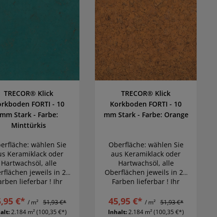
TRECOR® Klick
TRECOR® Klick
orkboden FORTI - 10
Korkboden FORTI - 10
mm Stark - Farbe:
mm Stark - Farbe: Orange
Minttürkis
erfläche: wählen Sie
Oberfläche: wählen Sie
us Keramiklack oder
aus Keramiklack oder
Hartwachsöl, alle
Hartwachsöl, alle
rflächen jeweils in 22
Oberflächen jeweils in 22
arben lieferbar ! Ihr
Farben lieferbar ! Ihr
Traumboden wird
Traumboden wird
,95 €*
Wirklichkeit
45,95 €*
Wirklichkeit
/ m²
51,93 €*
/ m²
51,93 €*
alt:
2.184 m²
(100,35 €*)
Inhalt:
2.184 m²
(100,35 €*)