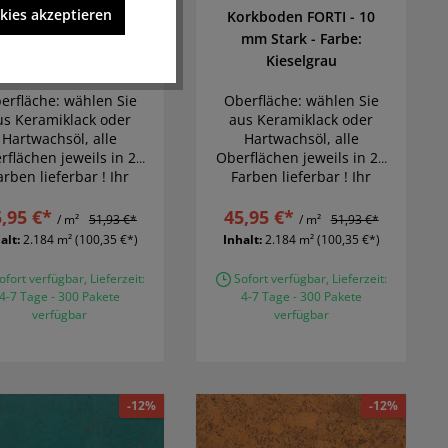
kies akzeptieren
orkboden FORTI - 10
Korkboden FORTI - 10
mm Stark - Farbe:
mm Stark - Farbe:
Schiefergrau
Kieselgrau
erfläche: wählen Sie
Oberfläche: wählen Sie
us Keramiklack oder
aus Keramiklack oder
Hartwachsöl, alle
Hartwachsöl, alle
rflächen jeweils in 22
Oberflächen jeweils in 22
arben lieferbar ! Ihr
Farben lieferbar ! Ihr
Traumboden wird
Traumboden wird
,95 €*
Wirklichkeit
45,95 €*
Wirklichkeit
/ m²
51,93 €*
/ m²
51,93 €*
alt:
2.184 m²
(100,35 €*)
Inhalt:
2.184 m²
(100,35 €*)
fort verfügbar, Lieferzeit:
Sofort verfügbar, Lieferzeit:
4-7 Tage - 300 Pakete
4-7 Tage - 300 Pakete
verfügbar
verfügbar
-12%
-12%