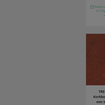
Sofort v
4-7 Ta
TRE
Korkbo
mm St