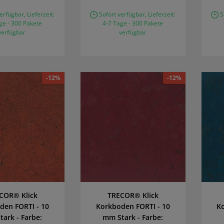
erfügbar, Lieferzeit:
Sofort verfügbar, Lieferzeit:
So
ge - 300 Pakete
4-7 Tage - 300 Pakete
verfügbar
verfügbar
-12%
-12%
COR® Klick
TRECOR® Klick
den FORTI - 10
Korkboden FORTI - 10
K
ark - Farbe:
mm Stark - Farbe: