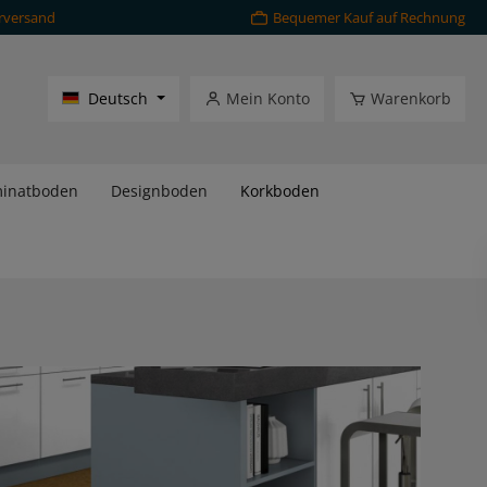
rversand
Bequemer Kauf auf Rechnung
Deutsch
Mein Konto
Warenkorb
inatboden
Designboden
Korkboden