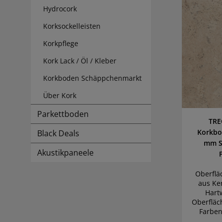
Hydrocork
Korksockelleisten
Korkpflege
Kork Lack / Öl / Kleber
Korkboden Schäppchenmarkt
Über Kork
Parkettboden
TRE
Korkbo
Black Deals
mm St
Akustikpaneele
Oberflä
aus Ke
Hart
Oberfläc
Farben 
Trau