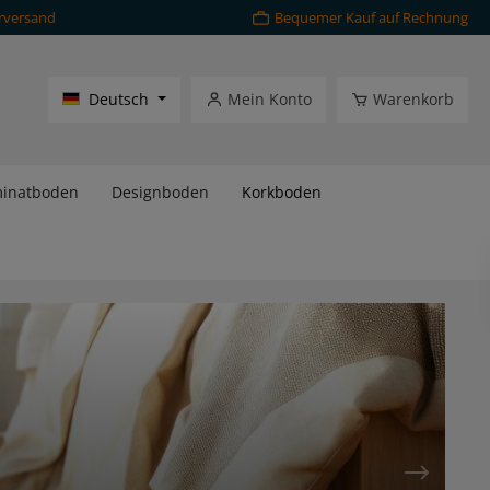
rversand
Bequemer Kauf auf Rechnung
Deutsch
Mein Konto
Warenkorb
inatboden
Designboden
Korkboden