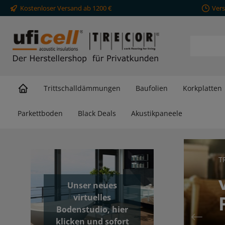
Kostenloser Versand ab 1200 €
Vers
springen
Zur Hauptnavigation springen
Trittschalldämmungen
Baufolien
Korkplatten
Parkettboden
Black Deals
Akustikpaneele
T
Unser neues
virtuelles
Bodenstudio, hier
klicken und sofort