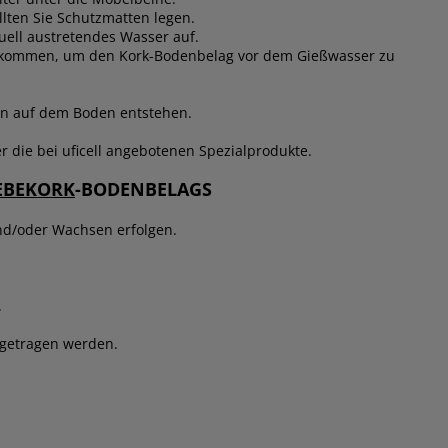
llten Sie Schutzmatten legen.
ell austretendes Wasser auf.
ekommen, um den Kork-Bodenbelag vor dem Gießwasser zu
cken auf dem Boden entstehen.
 die bei uficell angebotenen Spezialprodukte.
EBEKORK
-BODENBELAGS
nd/oder Wachsen erfolgen.
.
fgetragen werden.