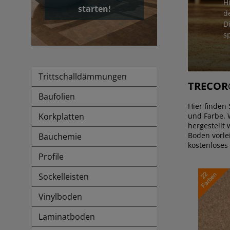
H
starten!
d
D
sp
Trittschalldämmungen
TRECOR®
Baufolien
Hier finden 
Korkplatten
und Farbe. 
hergestellt
Boden vorle
Bauchemie
kostenloses
Profile
Sockelleisten
Vinylboden
Laminatboden