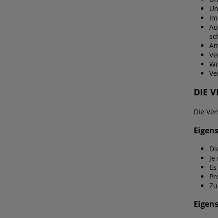
Un
Im
Au
sc
Am
Ve
Wi
Ve
DIE 
Die Ve
Eigen
Di
Je
Es
Pr
Zu
Eigen