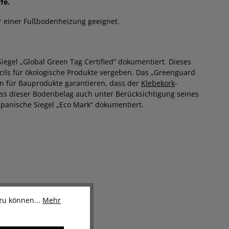
fe.
r einer Fußbodenheizung geeignet.
iegel „Global Green Tag Certified“ dokumentiert. Dieses
cils für ökologische Produkte vergeben. Das „Greenguard
ien für Bauprodukte garantieren, dass der
Klebekork
-
ss dieser Bodenbelag auch unter Berücksichtigung seines
apanische Siegel „Eco Mark“ dokumentiert.
zu können...
Mehr