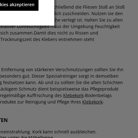
kies akzeptieren
ufzutragen. Legen Sie anschließend die Fliesen Stoß an Stoß
Reihe müssen Sie wahrscheinlich zuschneiden. Nutzen sie den
fort, bis die gesamte Fläche verlegt ist. Halten Sie zu allen
lativer Luftfeuchtigkeit – aus der Umgebung Feuchtigkeit
t sich zusammen.
Damit dies nicht zu Rissen und
 Trocknungszeit des Klebers entnehmen steht
Entfernung von stärkeren Verschmutzungen sollten Sie ihn
 besonders gut. Dieser Spezialreiniger sorgt in demselben
 festsetzen kann. Ab und zu sollten Sie die alten Schichten
näckigem Schmutz dient beispielsweise das Pflegeprodukt
ne regelmäßige Auffrischung des
Klebekork
-Bodenbelags
Produkte zur Reinigung und Pflege Ihres
Klebekork
-
TEN
neinstrahlung. Kork kann schnell ausbleichen.
iter unter die Möbelbeine.