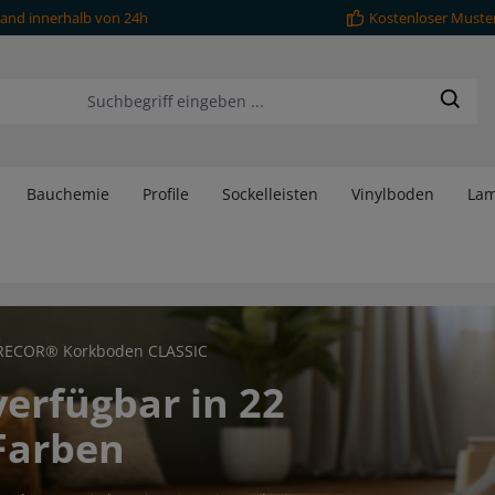
and innerhalb von 24h
Kostenloser Muste
Bauchemie
Profile
Sockelleisten
Vinylboden
Lam
RECOR® Korkboden CLASSIC
verfügbar in 22
Farben