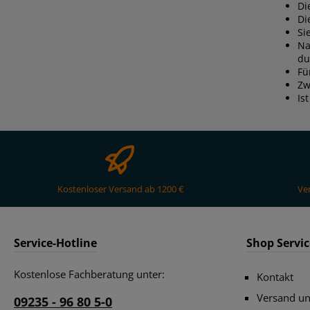
Di
Di
Si
Na
du
Fü
Zw
Is
Kostenloser Versand ab 1200 €
Ve
Service-Hotline
Shop Servic
Kostenlose Fachberatung unter:
Kontakt
Versand u
09235 - 96 80 5-0