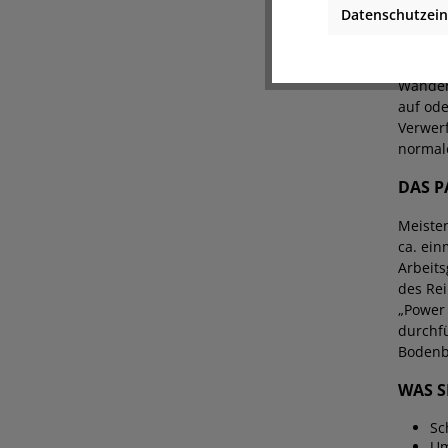
Datenschutzein
Sie beg
auf die
so ents
Wänden 
auf ode
Verwer
normal
DAS P
Meiste
ca. ein
Arbeits
des Rei
„Power 
durchfü
Bodenbe
WAS S
Sc
Um