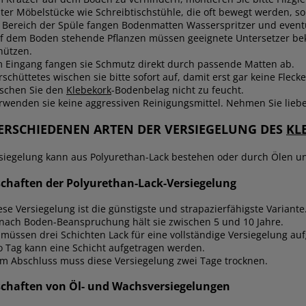
ter Möbelstücke wie Schreibtischstühle, die oft bewegt werden, so
 Bereich der Spüle fangen Bodenmatten Wasserspritzer und eventu
f dem Boden stehende Pflanzen müssen geeignete Untersetzer b
hützen.
 Eingang fangen sie Schmutz direkt durch passende Matten ab.
rschüttetes wischen sie bitte sofort auf, damit erst gar keine Fle
schen Sie den
Klebekork
-Bodenbelag nicht zu feucht.
rwenden sie keine aggressiven Reinigungsmittel. Nehmen Sie lieber
VERSCHIEDENEN ARTEN DER VERSIEGELUNG DES
KL
rsiegelung kann aus Polyurethan-Lack bestehen oder durch Ölen u
schaften der Polyurethan-Lack-Versiegelung
ese Versiegelung ist die günstigste und strapazierfähigste Variante
 nach Boden-Beanspruchung hält sie zwischen 5 und 10 Jahre.
 müssen drei Schichten Lack für eine vollständige Versiegelung au
o Tag kann eine Schicht aufgetragen werden.
m Abschluss muss diese Versiegelung zwei Tage trocknen.
schaften von Öl- und Wachsversiegelungen