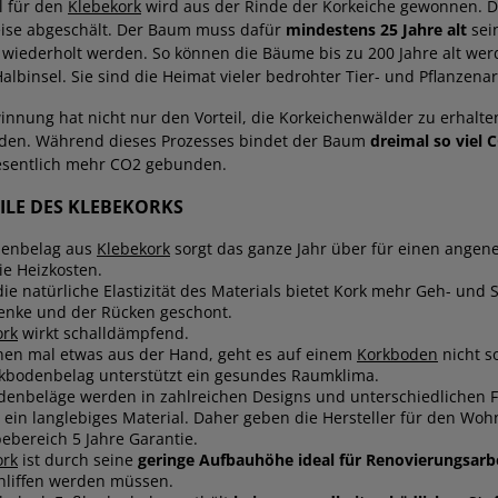
l für den
Klebekork
wird aus der Rinde der Korkeiche gewonnen. Daz
eise abgeschält. Der Baum muss dafür
mindestens 25 Jahre alt
sei
wiederholt werden. So können die Bäume bis zu 200 Jahre alt werd
albinsel. Sie sind die Heimat vieler bedrohter Tier- und Pflanzenar
innung hat nicht nur den Vorteil, die Korkeichenwälder zu erhalte
lden. Während dieses Prozesses bindet der Baum
dreimal so viel
esentlich mehr CO2 gebunden.
EILE DES KLEBEKORKS
denbelag aus
Klebekork
sorgt das ganze Jahr über für einen ang
ie Heizkosten.
ie natürliche Elastizität des Materials bietet Kork mehr Geh- und
lenke und der Rücken geschont.
ork
wirkt schalldämpfend.
hnen mal etwas aus der Hand, geht es auf einem
Korkboden
nicht so
rkbodenbelag unterstützt ein gesundes Raumklima.
denbeläge werden in zahlreichen Designs und unterschiedlichen 
t ein langlebiges Material. Daher geben die Hersteller für den Wo
bereich 5 Jahre Garantie.
ork
ist durch seine
geringe Aufbauhöhe ideal für Renovierungsarb
hliffen werden müssen.