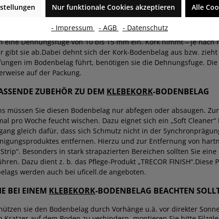
stellungen
Nur funktionale Cookies akzeptieren
Alle Coo
innen damit, den Kleber für die erste Reihe auf dem Untergrund a
ses Kleberbett und drücken Sie sie gut an. Die letzte Fliese der 
- Impressum
- AGB
- Datenschutz
tandenen Rest als erstes Element der nächsten Reihe. Fahren sie so 
eine Dehnungsfuge von 10 bis 15 mm ein. Kork nimmt – je nach re
r gibt sie ab.
Dabei dehnt sich der Kork-Bodenbelag aus bzw. zieh
fungen im Bodenbelag führt, benötigen sie die Dehnungsfuge. Die
erweise auf der Packung.
ASSENDE ZUBEHÖR ZU DEM
KLEBEKORK
-BODENBELAG
ns müssen Sie diesen Bodenbelag nur abfegen oder absaugen. Zur 
mal pro Woche feucht wischen. Dazu eignet sich ein „Soft Cleaner“
gang gleich dafür, dass sich Schmutz nicht in der Synchronprägung
nigungsproduktes entfernen. Hierzu und zur Entfernung von hart
Strip“. Besonders in stark strapazierten Bereichen sollten Sie ei
hren. Dazu dient z. b. das Pflege-Produkt „TRECOR FINISH“.
Diese 
lags werden auch bei uficell.de angeboten.
IE BEI EINEM
KLEBEKORK
-BODENBELAG BEACHTEN SOLL
hützen sie den Bodenbelag durch Vorhänge u.ä. vor direkter Sonne
 Kratzer auf dem Boden zu verhindern, montieren Sie bitte Filzgle