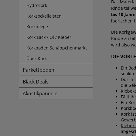
Das Materia
Hydrocork
Rinde teilw
bis 10 Jahre
Korksockelleisten
iberischen H
Korkpflege
Die Korkgew
Kork Lack / Öl / Kleber
Rinde zu bi
wird also w
Korkboden Schäppchenmarkt
DIE VORT
Über Kork
Ein Bo
Parkettboden
senkt d
Durch d
Black Deals
die Ge
Klebek
Akustikpaneele
Fällt I
Ein Ko
Korkbo
Kork is
Gewerbe
Klebek
abgesc