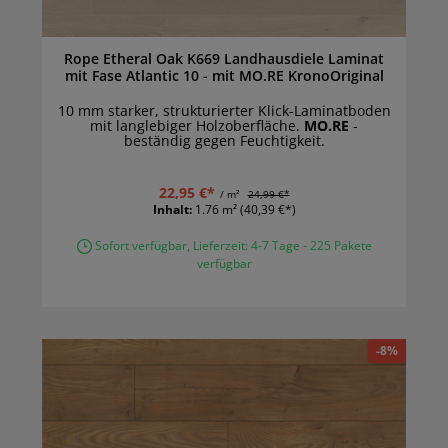
Rope Etheral Oak K669 Landhausdiele Laminat
mit Fase Atlantic 10 - mit MO.RE KronoOriginal
10 mm starker, strukturierter Klick-Laminatboden
mit langlebiger Holzoberfläche.
MO.RE
-
beständig gegen Feuchtigkeit.
22,95 €*
/ m²
24,99 €*
Inhalt:
1.76 m²
(40,39 €*)
Sofort verfügbar, Lieferzeit: 4-7 Tage - 225 Pakete
verfügbar
-8%