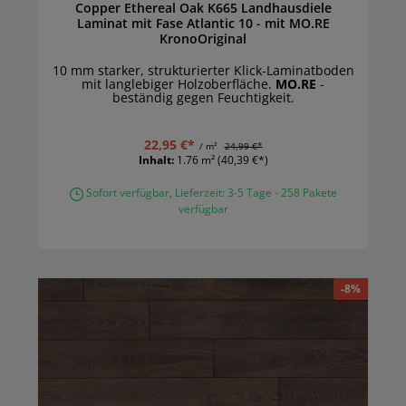
Copper Ethereal Oak K665 Landhausdiele
Laminat mit Fase Atlantic 10 - mit MO.RE
KronoOriginal
10 mm starker, strukturierter Klick-Laminatboden
mit langlebiger Holzoberfläche.
MO.RE
-
beständig gegen Feuchtigkeit.
22,95 €*
/ m²
24,99 €*
Inhalt:
1.76 m²
(40,39 €*)
Sofort verfügbar, Lieferzeit: 3-5 Tage - 258 Pakete
verfügbar
-8%