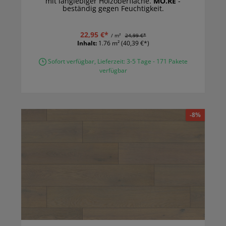
mit langlebiger Holzoberfläche.
MO.RE
-
beständig gegen Feuchtigkeit.
22,95 €*
/ m²
24,99 €*
Inhalt:
1.76 m²
(40,39 €*)
Sofort verfügbar, Lieferzeit: 3-5 Tage - 171 Pakete
verfügbar
-8%