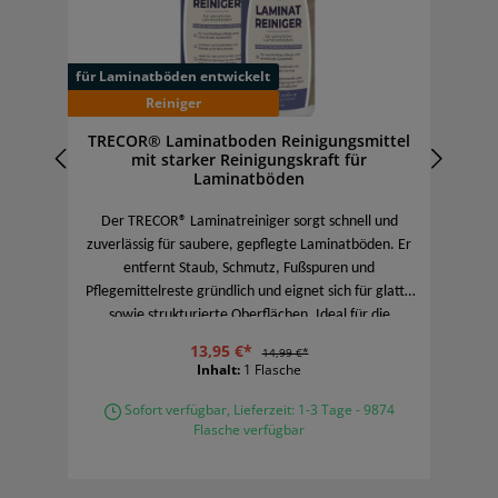
für Laminatböden entwickelt
für
Reiniger
,
TRECOR® Laminatboden Reinigungsmittel
mit starker Reinigungskraft für
Laminatböden
bar
Der TRECOR® Laminatreiniger sorgt schnell und
De
 Das
zuverlässig für saubere, gepflegte Laminatböden. Er
auf
entfernt Staub, Schmutz, Fußspuren und
ann
Pflegemittelreste gründlich und eignet sich für glatte
ve
sowie strukturierte Oberflächen. Ideal für die
en.
regelmäßige Reinigung und zur Vorbereitung vor
Ge
13,95 €*
14,99 €*
weiteren Pflegebehandlungen.
Inhalt:
1 Flasche
Sofort verfügbar, Lieferzeit: 1-3 Tage - 9874
Flasche verfügbar