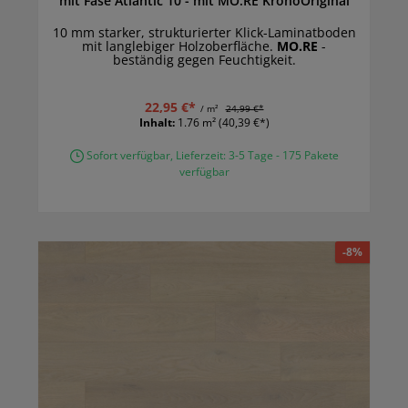
mit Fase Atlantic 10 - mit MO.RE KronoOriginal
10 mm starker, strukturierter Klick-Laminatboden
mit langlebiger Holzoberfläche.
MO.RE
-
beständig gegen Feuchtigkeit.
22,95 €*
/ m²
24,99 €*
Inhalt:
1.76 m²
(40,39 €*)
Sofort verfügbar, Lieferzeit: 3-5 Tage - 175 Pakete
verfügbar
-8%