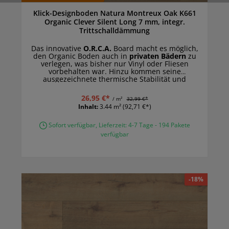
Klick-Designboden Natura Montreux Oak K661
Organic Clever Silent Long 7 mm, integr.
Trittschalldämmung
Das innovative
O.R.C.A.
Board macht es möglich,
den Organic Boden auch in
privaten Bädern
zu
verlegen, was bisher nur Vinyl oder Fliesen
vorbehalten war. Hinzu kommen seine
ausgezeichnete thermische Stabilität und
Lichtechtheit, aufgrund der der Organic Boden
sogar in
Wintergärten und Räumen mit
26,95 €*
/ m²
32,99 €*
bodentiefen Fenstern
eine gute Figur macht.
Inhalt:
3.44 m²
(92,71 €*)
Sofort verfügbar, Lieferzeit: 4-7 Tage - 194 Pakete
verfügbar
-18%