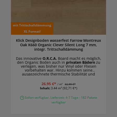
mit Trittschalldämmung
XL Format!
Klick Designboden wasserfest Farrow Montreux
Oak K660 Organic Clever Silent Long 7 mm,
integr. Trittschalldämmung
Das innovative
O.R.C.A.
Board macht es möglich,
den Organic Boden auch in
privaten Bädern
zu
verlegen, was bisher nur Vinyl oder Fliesen
vorbehalten war. Hinzu kommen seine
ausgezeichnete thermische Stabilität und
Lichtechtheit, aufgrund der der Organic Boden
sogar in
Wintergärten und Räumen mit
26,95 €*
/ m²
32,99 €*
bodentiefen Fenstern
eine gute Figur macht.
Inhalt:
3.44 m²
(92,71 €*)
Sofort verfügbar, Lieferzeit: 4-7 Tage - 182 Pakete
verfügbar