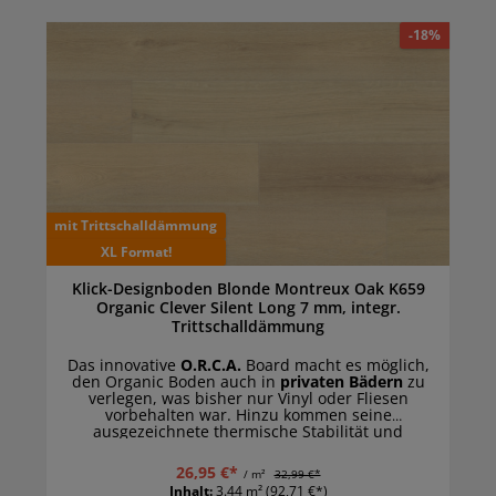
-18%
mit Trittschalldämmung
XL Format!
Klick-Designboden Blonde Montreux Oak K659
Organic Clever Silent Long 7 mm, integr.
Trittschalldämmung
Das innovative
O.R.C.A.
Board macht es möglich,
den Organic Boden auch in
privaten Bädern
zu
verlegen, was bisher nur Vinyl oder Fliesen
vorbehalten war. Hinzu kommen seine
ausgezeichnete thermische Stabilität und
Lichtechtheit, aufgrund der der Organic Boden
sogar in
Wintergärten und Räumen mit
26,95 €*
/ m²
32,99 €*
bodentiefen Fenstern
eine gute Figur macht.
Inhalt:
3.44 m²
(92,71 €*)