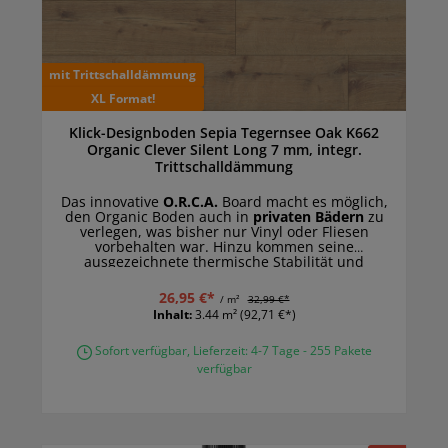
mit Trittschalldämmung
XL Format!
Klick-Designboden Sepia Tegernsee Oak K662
Organic Clever Silent Long 7 mm, integr.
Trittschalldämmung
Das innovative
O.R.C.A.
Board macht es möglich,
den Organic Boden auch in
privaten Bädern
zu
verlegen, was bisher nur Vinyl oder Fliesen
vorbehalten war. Hinzu kommen seine
ausgezeichnete thermische Stabilität und
Lichtechtheit, aufgrund der der Organic Boden
sogar in
Wintergärten und Räumen mit
26,95 €*
/ m²
32,99 €*
bodentiefen Fenstern
eine gute Figur macht.
Inhalt:
3.44 m²
(92,71 €*)
Sofort verfügbar, Lieferzeit: 4-7 Tage - 255 Pakete
verfügbar