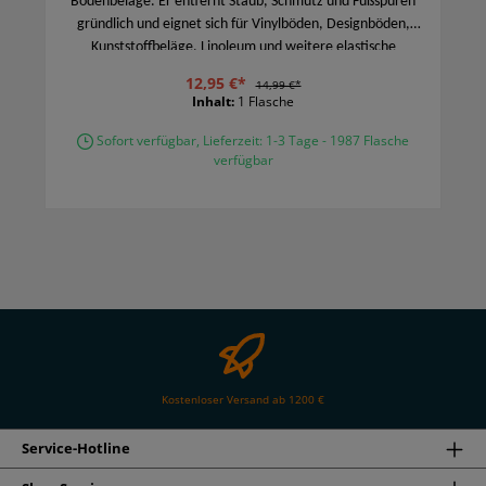
Bodenbeläge. Er entfernt Staub, Schmutz und Fußspuren
gründlich und eignet sich für Vinylböden, Designböden,
Kunststoffbeläge, Linoleum und weitere elastische
Oberflächen. Ideal für die regelmäßige Reinigung und
12,95 €*
14,99 €*
Pflege.
Inhalt:
1 Flasche
Sofort verfügbar, Lieferzeit: 1-3 Tage - 1987 Flasche
verfügbar
Kostenloser Versand ab 1200 €
Service-Hotline