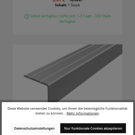
10,49 €*
Inhalt:
1 Stück
Sofort verfügbar, Lieferzeit: 1-3 Tage - 326 Stück
verfügbar
Diese Website verwendet Cookies, um Ihnen die bestmögliche Funktionalität
bieten zu können...
Mehr Informationen
.
ufitec® Winkelprofil / Treppenkantenprofil -
selbstklebend - 24 x 19,5 mm - Alu eloxiert
Datenschutzeinstellungen
Nur funktionale Cookies akzeptieren
vielseitig Einsetzbares Winkelprofil als