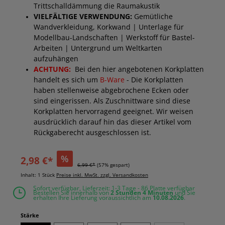
Trittschalldämmung die Raumakustik
VIELFÄLTIGE VERWENDUNG:
Gemütliche
Wandverkleidung, Korkwand | Unterlage für
Modellbau-Landschaften | Werkstoff für Bastel-
Arbeiten | Untergrund um Weltkarten
aufzuhängen
ACHTUNG:
Bei den hier angebotenen Korkplatten
handelt es sich um
B-Ware
- Die Korkplatten
haben stellenweise abgebrochene Ecken oder
sind eingerissen. Als Zuschnittware sind diese
Korkplatten hervorragend geeignet. Wir weisen
ausdrücklich darauf hin das dieser Artikel vom
Rückgaberecht ausgeschlossen ist.
%
2,98 €*
6,99 €*
(57% gespart)
Inhalt:
1 Stück
Preise inkl. MwSt. zzgl. Versandkosten
Sofort verfügbar, Lieferzeit: 1-3 Tage - 86 Platte verfügbar
Bestellen Sie innerhalb von
2 Stunden
4 Minuten
und Sie
erhalten Ihre Lieferung voraussichtlich am
10.08.2026
.
auswählen
Stärke