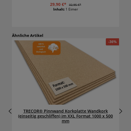
29,90 €*
32,95 €*
Inhalt:
1 Eimer
Ähnliche Artikel
%
-36%
TRECOR® Pinnwand Korkplatte Wandkork
(einseitig geschliffen) im XXL Format 1000 x 500
mm