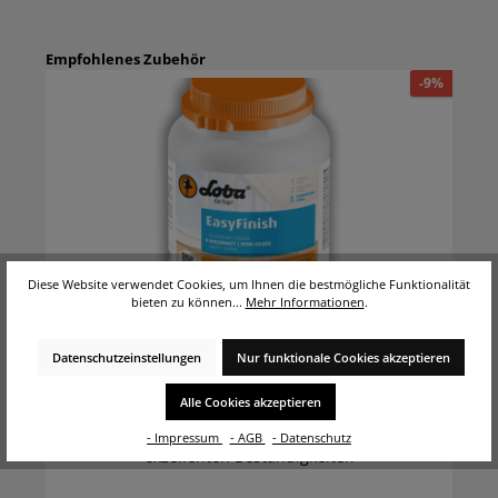
Empfohlenes Zubehör
%
-9%
Diese Website verwendet Cookies, um Ihnen die bestmögliche Funktionalität
bieten zu können...
Mehr Informationen
.
LOBADUR® WS EasyFinish, Kork und Parkettlack
Datenschutzeinstellungen
Nur funktionale Cookies akzeptieren
auf wasserbasis, für starke Beanspruchung -
Halbmatt - 1L
Alle Cookies akzeptieren
Hochwertiger, vielseitig einsetzbarer
Einkomponenten PU-Acrylat-Wassersiegel mit
- Impressum
- AGB
- Datenschutz
exzellenten Beständigkeiten