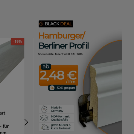
-19%
-16%
art
ufitec® TPL smart FLEX
Übergangsprofil / Höhenanpassung
- für
für Belagshöhen von 5-9 mm
 mm