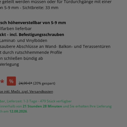
geteilt werden müssen oder für Türdurchgänge mit einer
n 5-9 mm - Sichtbreite: 33 mm
sch höhenverstellbar von 5-9 mm
alfarben lieferbar
kt - incl. Befestigungsschrauben
 Laminat- und Vinylböden
r saubere Abschlüsse an Wand- Balkon- und Terassentüren
it durch rutschhemmende Profile
n schließen bündig ab
 Verlegung
€*
%
24,99 €*
(20% gespart)
se inkl. MwSt. zzgl. Versandkosten
bar, Lieferzeit: 1-3 Tage - 479 Stück verfügbar
e innerhalb von
21 Stunden
28 Minuten
und Sie erhalten Ihre Lieferung
ich am
12.08.2026
.
len