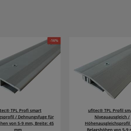
-16%
itec® TPL Profi smart
ufitec® TPL Profil sm
sprofil / Dehnungsfuge für
Niveauausgleich /
hen von 5-9 mm, Breite: 45
Höhenausgleichsprofil 
mm
Belagshöhen von 5-9