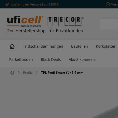
Kostenloser Versand ab 1200 €
Vers
springen
Zur Hauptnavigation springen
Trittschalldämmungen
Baufolien
Korkplatten
Parkettboden
Black Deals
Akustikpaneele
Profile
TPL Profi Smart für 5-9 mm
Bildergalerie überspringen