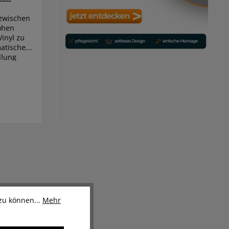
 zwischen
3-teiliges Aluminium
ohen
Dehnungsfugen-/ Übergangsprofil
Vinyl zu
gleicht Höhenunterschiede bis zu 4
atische,
mm problemlos aus
llung
20,99 €*
24,99 €*
Inhalt:
1 Stück
zu können...
Mehr