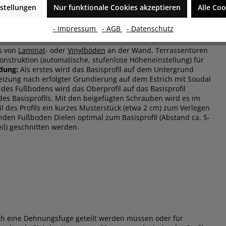
che mechanische Anpassung ein Höhenausgleich von bis zu 4
stellungen
Nur funktionale Cookies akzeptieren
Alle Coo
- Impressum
- AGB
- Datenschutz
ss von
Laminat
- oder
Vinylböden
an der Wand, Terrassentüren
onstruktion (automatische, stufenlose Höheneinstellung) für
dung:
Als erstes wird das Basisprofil auf dem Untergrund
izung nach erfolgter Grundierung auf dem Estrich mit Soudal
 des Fußbodens wird das Oberprofil auf das Basisprofil
des Basisprofils. Mit den beigefügten Schrauben wird es im
l des Profils ein kurzes Musterstück (etwa 2 cm) zum Verlegen
nden Fußboden Dielen optimal zum Basisprofil (Abstand ca. 5-
il) geschnitten werden.
rch eine Dehnungsfuge geteilt werden müssen oder für