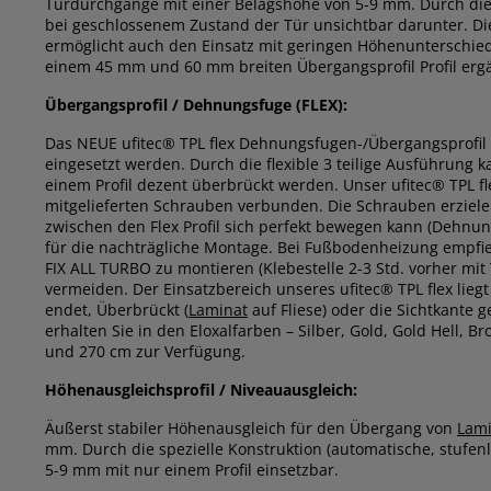
Türdurchgänge mit einer Belagshöhe von 5-9 mm. Durch die 
bei geschlossenem Zustand der Tür unsichtbar darunter. Die
ermöglicht auch den Einsatz mit geringen Höhenunterschied
einem 45 mm und 60 mm breiten Übergangsprofil Profil erg
Übergangsprofil / Dehnungsfuge (FLEX):
Das NEUE ufitec® TPL flex Dehnungsfugen-/Übergangsprofil
eingesetzt werden. Durch die flexible 3 teilige Ausführung
einem Profil dezent überbrückt werden. Unser ufitec® TPL f
mitgelieferten Schrauben verbunden. Die Schrauben erziele
zwischen den Flex Profil sich perfekt bewegen kann (Dehnungs
für die nachträgliche Montage. Bei Fußbodenheizung empfie
FIX ALL TURBO zu montieren (Klebestelle 2-3 Std. vorher m
vermeiden. Der Einsatzbereich unseres ufitec® TPL flex li
endet, Überbrückt (
Laminat
auf Fliese) oder die Sichtkante 
erhalten Sie in den Eloxalfarben – Silber, Gold, Gold Hell, 
und 270 cm zur Verfügung.
Höhenausgleichsprofil / Niveauausgleich:
Äußerst stabiler Höhenausgleich für den Übergang von
Lami
mm. Durch die spezielle Konstruktion (automatische, stufe
5-9 mm mit nur einem Profil einsetzbar.