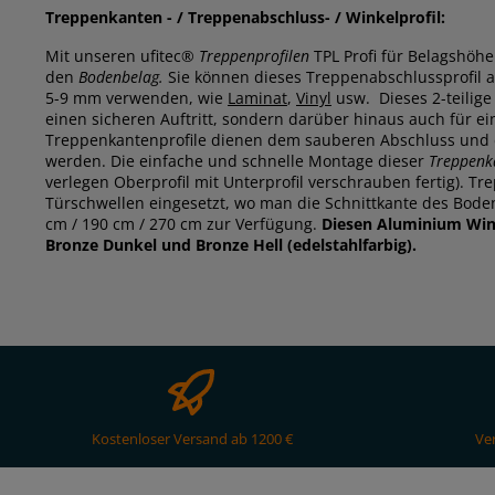
Treppenkanten - / Treppenabschluss- / Winkelprofil:
Mit unseren ufitec®
Treppenprofilen
TPL Profi für Belagshöh
den
Bodenbelag.
Sie können dieses Treppenabschlussprofil a
5-9 mm verwenden, wie
Laminat
,
Vinyl
usw. Dieses 2-teilige 
einen sicheren Auftritt, sondern darüber hinaus auch für e
Treppenkantenprofile dienen dem sauberen Abschluss und 
werden. Die einfache und schnelle Montage dieser
Treppenk
verlegen Oberprofil mit Unterprofil verschrauben fertig). 
Türschwellen eingesetzt, wo man die Schnittkante des Bode
cm / 190 cm / 270 cm zur Verfügung.
Diesen Aluminium Winke
Bronze Dunkel und Bronze Hell (edelstahlfarbig).
Kostenloser Versand ab 1200 €
Ve