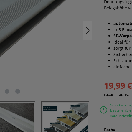
Dehnungsfuge 
Belagshöhe vo
automati
in 5 Elox
SB-Verpac
ideal für
sorgt fü
Sicherhe
Schraube
einfache
19,99 
Inhalt:
1 Stk.
Prei
Sofort verfüg
Bestellen Si
voraussichtl
auswäh
Farbe