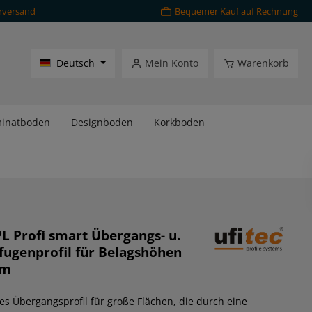
rversand
Bequemer Kauf auf Rechnung
Deutsch
Mein Konto
Warenkorb
inatboden
Designboden
Korkboden
PL Profi smart Übergangs- u.
ugenprofil für Belagshöhen
mm
es Übergangsprofil für große Flächen, die durch eine