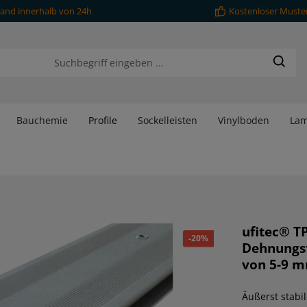
and innerhalb von 24h
Kostenloser Muste
Bauchemie
Profile
Sockelleisten
Vinylboden
Lam
ufitec® T
-20%
Dehnungsf
von 5-9 
Äußerst stabil