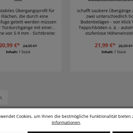
tabiles Übergangsprofil für
schafft saubere Übergänge
 Flächen, die durch eine
zwei unterschiedlich h
fuge geteilt werden müssen
Bodenbelägen - von Klick 
r Türdurchgänge mit einer
Teppichböden o. ä. - autom
e von 5-9 mm - Sichtbreite:
stufenlose Höheneinste
45 mm
20,99 €*
21,99 €*
24,99 €*
26,99 €*
Inhalt:
1 Stück
Inhalt:
1 Stück
n
Verlegung von unterschiedlich starken
Laminat
- und
wendet Cookies, um Ihnen die bestmögliche Funktionalität bieten 
kelt. Das technisch innovative Profilsystem steht in
Informationen
.
-, Anpassungsprofil und Treppenwinkel zur Verfügung und
nd automatisch Höhenverstellbar. Bei unserer neuesten