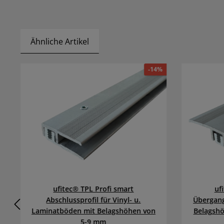
Ähnliche Artikel
%
-14%
ufitec® TPL Profi smart
uf
Abschlussprofil für Vinyl- u.
Übergang
Laminatböden mit Belagshöhen von
Belagshö
5-9 mm