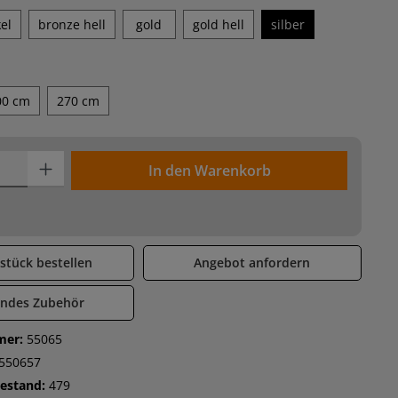
el
bronze hell
gold
gold hell
silber
len
00 cm
270 cm
Produkt Anzahl: Gib den gewünschten Wert ein oder benutze die Sch
In den Warenkorb
stück bestellen
Angebot anfordern
endes Zubehör
mer:
55065
550657
Bestand:
479