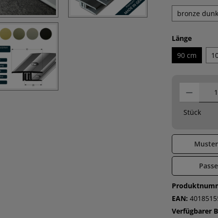
bronze dunk
auswäh
Länge
90 cm
1
Stück
Muster
Pass
Produktnum
EAN:
4018515
Verfügbarer 