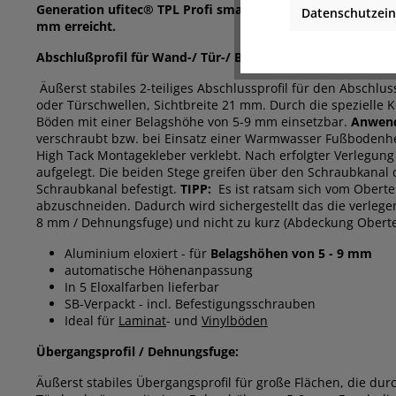
Generation ufitec® TPL Profi smart flex wird durch einfa
Datenschutzein
mm erreicht.
Abschlußprofil für Wand-/ Tür-/ Balkontürabschluss
Äußerst stabiles 2-teiliges Abschlussprofil für den Abschlu
oder Türschwellen, Sichtbreite 21 mm. Durch die spezielle K
Böden mit einer Belagshöhe von 5-9 mm einsetzbar.
Anwen
verschraubt bzw. bei Einsatz einer Warmwasser Fußbodenhe
High Tack Montagekleber verklebt. Nach erfolgter Verlegung
aufgelegt. Die beiden Stege greifen über den Schraubkanal 
Schraubkanal befestigt.
TIPP:
Es ist ratsam sich vom Obertei
abzuschneiden. Dadurch wird sichergestellt das die verlege
8 mm / Dehnungsfuge) und nicht zu kurz (Abdeckung Oberte
Aluminium eloxiert - für
Belagshöhen von
5 - 9 mm
automatische Höhenanpassung
In 5 Eloxalfarben lieferbar
SB-Verpackt - incl. Befestigungsschrauben
Ideal für
Laminat
- und
Vinylböden
Übergangsprofil / Dehnungsfuge:
Äußerst stabiles Übergangsprofil für große Flächen, die du