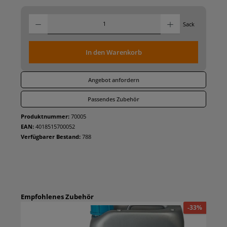
Produkt Anz
Sack
In den Warenkorb
Angebot anfordern
Passendes Zubehör
Produktnummer:
70005
EAN:
4018515700052
Verfügbarer Bestand:
788
Empfohlenes Zubehör
%
-33%