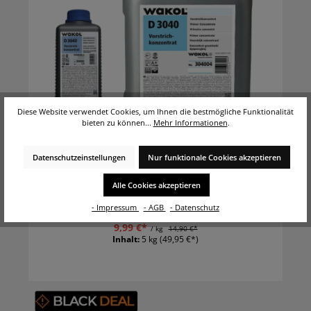
Diese Website verwendet Cookies, um Ihnen die bestmögliche Funktionalität
bieten zu können...
Mehr Informationen
.
WAKOL D 3004 Vorstrichkonzentrat 5 kg
Datenschutzeinstellungen
Nur funktionale Cookies akzeptieren
Dispersionsvorstrichkonzentrat zum Grundieren
von Zement-, Calciumsulfat-, Gussasphalt-,
Alle Cookies akzeptieren
Magnesiaestrichen
- Impressum
- AGB
- Datenschutz
9,99 €*
/ kg
14,90 €*
Inhalt:
5 kg
(49,95 €*)