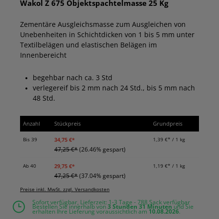
Wakol Z 675 Objektspachtelmasse 25 Kg
Zementäre Ausgleichsmasse zum Ausgleichen von
Unebenheiten in Schichtdicken von 1 bis 5 mm unter
Textilbelägen und elastischen Belägen im
Innenbereicht
begehbar nach ca. 3 Std
verlegereif bis 2 mm nach 24 Std., bis 5 mm nach
48 Std.
Anzahl
Stückpreis
Grundpreis
34,75 €*
Bis
39
1,39 €* / 1 kg
47,25 €*
(26.46% gespart)
29,75 €*
Ab
40
1,19 €* / 1 kg
47,25 €*
(37.04% gespart)
Preise inkl. MwSt. zzgl. Versandkosten
Sofort verfügbar, Lieferzeit: 1-3 Tage - 788 Sack verfügbar
Bestellen Sie innerhalb von
3 Stunden
31 Minuten
und Sie
erhalten Ihre Lieferung voraussichtlich am
10.08.2026
.