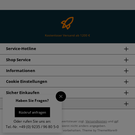
Kostenloser Versand ab 1200 €
Service-Hotline
Shop Service
Informationen
Cookie Einstellungen
Sicher Einkaufen
Haben Sie Fragen?
Newsletter
Rückruf anfragen
Oder rufen Sie uns an:
* Alle Preise inkl. gesetzl. Mehrwertsteuer zzgl.
Versandkosten
und ggf.
Nachnahmegebühren, wenn nicht anders angegeben.
Tel.-Nr. +49 (0) 9235 / 96 80 5-0
© 2026 Uficell.de - Alle Rechte vorbehalten. Theme by
ThemeWare®