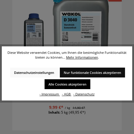
Diese Website verwendet Cookies, um Ihnen die bestmögliche Funktionalität
bieten zu können...
Mehr Informationen
.
WAKOL D 3004 Vorstrichkonzentrat 5 kg
Datenschutzeinstellungen
Nur funktionale Cookies akzeptieren
Dispersionsvorstrichkonzentrat zum Grundieren
Alle Cookies akzeptieren
von Zement-, Calciumsulfat-, Gussasphalt-,
Magnesiaestrichen
- Impressum
- AGB
- Datenschutz
9,99 €*
/ kg
14,90 €*
Inhalt:
5 kg
(49,95 €*)