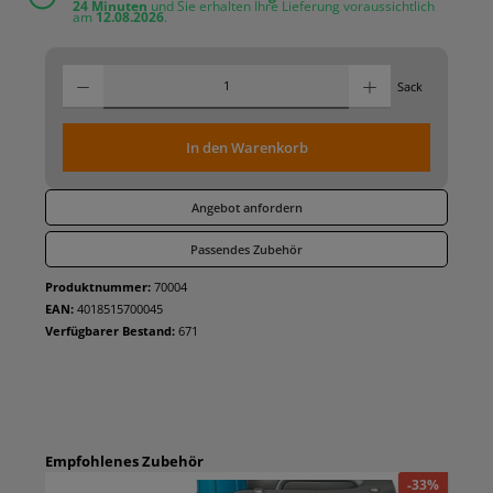
24 Minuten
und Sie erhalten Ihre Lieferung voraussichtlich
am
12.08.2026
.
Produkt Anz
Sack
In den Warenkorb
Angebot anfordern
Passendes Zubehör
Produktnummer:
70004
EAN:
4018515700045
Verfügbarer Bestand:
671
Empfohlenes Zubehör
%
-33%