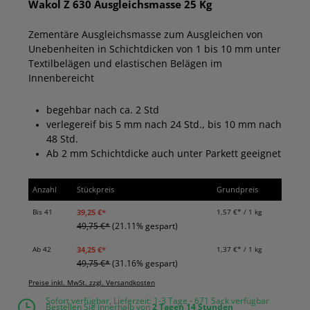
Wakol Z 630 Ausgleichsmasse 25 Kg
Zementäre Ausgleichsmasse zum Ausgleichen von
Unebenheiten in Schichtdicken von 1 bis 10 mm unter
Textilbelägen und elastischen Belägen im
Innenbereicht
begehbar nach ca. 2 Std
verlegereif bis 5 mm nach 24 Std., bis 10 mm nach
48 Std.
Ab 2 mm Schichtdicke auch unter Parkett geeignet
Anzahl
Stückpreis
Grundpreis
39,25 €*
Bis
41
1,57 €* / 1 kg
49,75 €*
(21.11% gespart)
34,25 €*
Ab
42
1,37 €* / 1 kg
49,75 €*
(31.16% gespart)
Preise inkl. MwSt. zzgl. Versandkosten
Sofort verfügbar, Lieferzeit: 1-3 Tage - 671 Sack verfügbar
Bestellen Sie innerhalb von
2 Tagen
14 Stunden