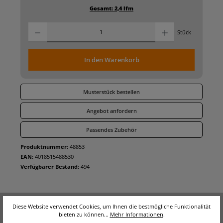
Gesamt:
2,4
lfm
Produkt Anz
Stück
In den Warenkorb
Musterstück bestellen
Angebot anfordern
Passendes Zubehör
Produktnummer:
48853
EAN:
4018515488530
Verfügbarer Bestand:
494
Diese Website verwendet Cookies, um Ihnen die bestmögliche Funktionalität
bieten zu können...
Mehr Informationen
.