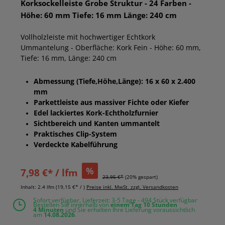
Korksockelleiste Grobe Struktur - 24 Farben -
Höhe: 60 mm Tiefe: 16 mm Länge: 240 cm
Vollholzleiste mit hochwertiger Echtkork
Ummantelung - Oberfläche: Kork Fein - Höhe: 60 mm,
Tiefe: 16 mm, Länge: 240 cm
Abmessung (Tiefe,Höhe,Länge): 16 x 60 x 2.400
mm
Parkettleiste aus massiver Fichte oder Kiefer
Edel lackiertes Kork-Echtholzfurnier
Sichtbereich und Kanten ummantelt
Praktisches Clip-System
Verdeckte Kabelführung
%
7,98 €* / lfm
23,95 €*
(20% gespart)
Inhalt:
2.4 lfm
(19,15 €* / )
Preise inkl. MwSt. zzgl. Versandkosten
Sofort verfügbar, Lieferzeit: 3-5 Tage - 494 Stück verfügbar
Bestellen Sie innerhalb von
einem Tag
10 Stunden
4 Minuten
und Sie erhalten Ihre Lieferung voraussichtlich
am
14.08.2026
.