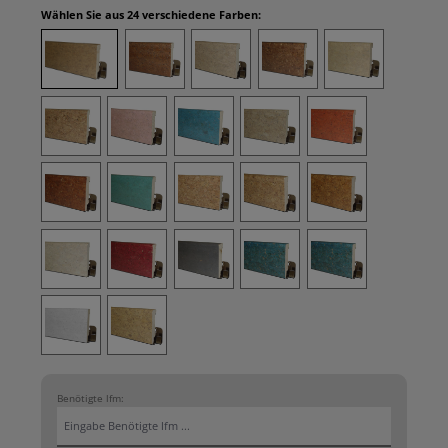
auswählen
Wählen Sie aus 24 verschiedene Farben:
Braun
Braunrot
Creme
Dunkelbraun
Elfenbein
Hellgrau
Hellrosa
Himmelblau
Kieselgrau
Korallenrot
Mahagonibraun
Minttürkis
Natur
Opal
Orange
Perlweiß
Purpurrot
Schiefergrau
Signalblau
Violettblau
Weiß
Zitronengelb
Benötigte lfm: